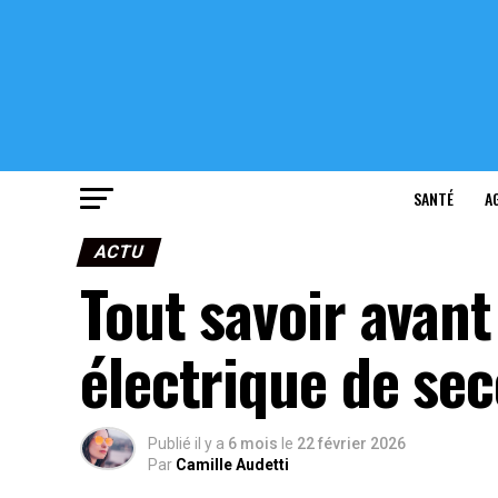
SANTÉ
A
ACTU
Tout savoir avant
électrique de se
Publié il y a
6 mois
le
22 février 2026
Par
Camille Audetti