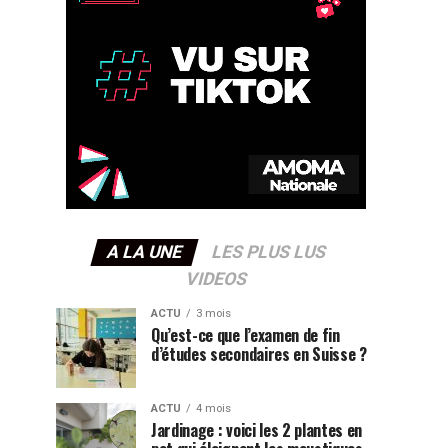
A LA UNE
LES PLUS LUS
VIDEOS
ACTU
3 mois
Qu’est-ce que l’examen de fin
d’études secondaires en Suisse ?
ACTU
4 mois
Jardinage : voici les 2 plantes en