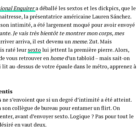
ional Enquirer
a déballé les sextos et les dickpics, que le
aitresse, la présentatrice américaine Lauren Sánchez.
s son intimité, a été largement moqué pour avoir envoyé
ivante. Je vais très bientôt te montrer mon corps, mes
 arriver arriva, il est devenu un
meme
. Zut. Mais
is raté leur
sexto
lui jettent la première pierre. Alors,
 de vous retrouver en
home
d’un tabloïd – mais sait-on
i lit au-dessus de votre épaule dans le métro, apprenez à
entis
s
ne s’envoient que si un degré d’intimité a été atteint.
 son collègue de bureau pour entamer un flirt. On
enter, avant d’envoyer sexto. Logique ? Pas pour tout le
ésiré en vaut deux.