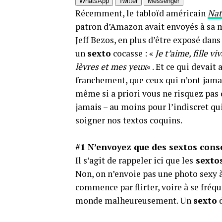
WhatsApp
Twitter
Messenger
Récemment, le tabloïd américain
Nat
patron d’Amazon avait envoyés à sa m
Jeff Bezos, en plus d’être exposé dan
un
sexto
cocasse : «
Je t’aime, fille v
lèvres et mes yeux
« . Et ce qui devait
franchement, que ceux qui n’ont jama
même si a priori vous ne risquez pas
jamais – au moins pour l’indiscret qu
soigner nos textos coquins.
#1 N’envoyez que des sextos cons
Il s’agit de rappeler ici que les
sexto
Non, on n’envoie pas une photo sexy à
commence par flirter, voire à se fréqu
monde malheureusement. Un
sexto
d