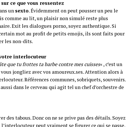
 sur ce que vous ressentez
dans un
sexto
. Évidemment on peut pousser un peu le
mais comme au lit, un plaisir non simulé reste plus
naire. Exit les dialogues porno, soyez authentique. Si
ertain mot au profit de petits emojis, ils sont faits pour
r les non-dits.
votre interlocuteur
 hâte que tu frottes ta barbe contre mes cuisses
« , c’est un
e vous jongliez avec vos amoureux.ses. Attention alors à
terlocuteur. Références communes, sobriquets, souvenirs.
 aussi dans le cerveau qui agit tel un chef d’orchestre de
er des tabous. Donc on ne se prive pas des détails. Soyez
l’interlocuteur peut vraiment se figurer ce qui se passe,