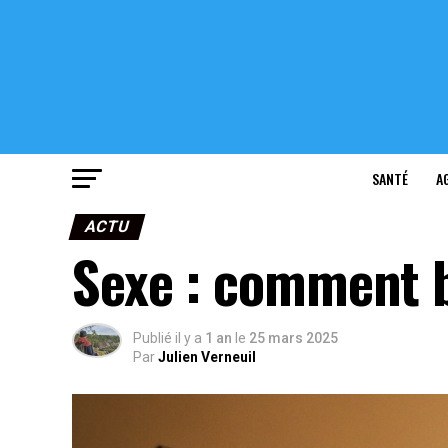
SANTÉ
A
ACTU
Sexe : comment b
Publié il y a
1 an
le
25 mars 2025
Par
Julien Verneuil