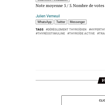
Note moyenne
5
/ 5. Nombre de vote
Julien Verneuil
WhatsApp
Twitter
Messenger
TAGS
DÉRÈGLEMENT THYROÏDIEN
HYPERTHY
THYRÉOSTIMULINE
THYROÏDE ACTIVE
TRA
V
CLI