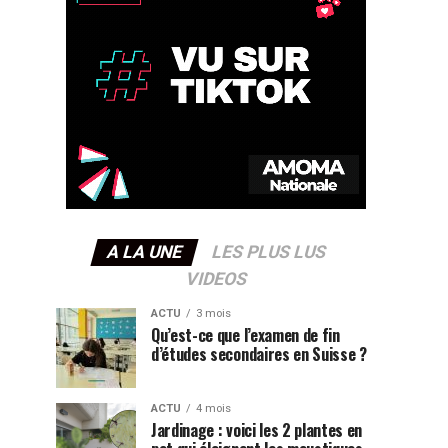
A LA UNE
LES PLUS LUS
VIDEOS
ACTU
3 mois
Qu’est-ce que l’examen de fin
d’études secondaires en Suisse ?
ACTU
4 mois
Jardinage : voici les 2 plantes en