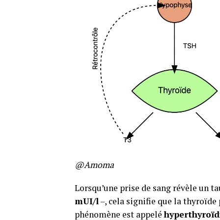
@Amoma
Lorsqu’une prise de sang révèle un t
mUI/l
–, cela signifie que la thyroïd
phénomène est appelé
hyperthyroïd