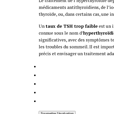
Le traitement de l’hyperthyroïdie dép
médicaments antithyroïdiens, de l’io
thyroïde, ou, dans certains cas, une i
Un
taux de TSH trop faible
est un i
connue sous le nom d’
hyperthyroïdi
significatives, avec des symptômes tel
les troubles du sommeil. Il est impor
précis et envisager un traitement ada
Soumettre l’évaluation