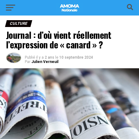
CULTURE
Journal : d’où vient réellement
l’expression de « canard » ?
Publié il y a
2 ans
le
10 septembre 2024
Par
Julien Verneuil