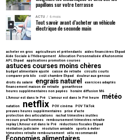
papillons sur votre terrasse
ACTU
6 mois
Tout savoir avant d’acheter un véhicule
électrique de seconde main
acheter en gros
agriculteurs et prétendants
aides financières Ehpad
Aide Sociale à l'Hébergement
Allocation Personnalisée d'Autonomie
APL Ehpad
applications promotion courses
astuces courses moins chères
budget alimentaire ajusté
caisse de retraite
circuits courts
comparer prix kilo
coût chambre Ehpad
douleur aux genoux
engrais naturel
droits du salarié
exercices adaptés
financement maison de retraite
gonarthrose
heures supplémentaires non payées
horaire diffusion M6
météo
L'Amour est dans le Pré
L'amour est dans le Pré heure
netflix
natation
POV cinéma
POV TikTok
preuves heures supplémentaires
prise d'acte
protection des articulations
rachat trimestres inutiles
recours prud'hommes
remboursement trimestres retraite
replay L'Amour est dans le Pré
réductions fiscales Ehpad
résiliation judiciaire
résolution amiable
sports à éviter
trimestres retraite remboursement
vélo recommandé
Économies alimentaires