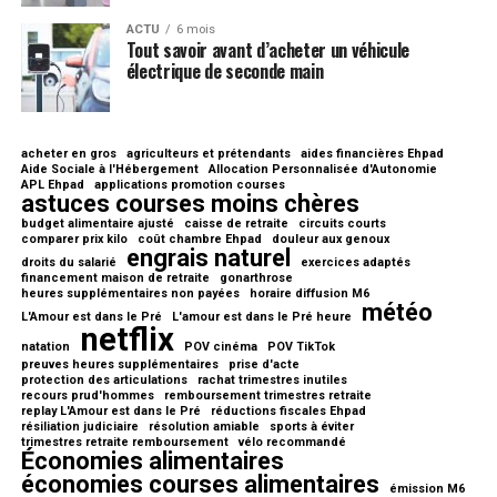
ACTU
6 mois
Tout savoir avant d’acheter un véhicule
électrique de seconde main
acheter en gros
agriculteurs et prétendants
aides financières Ehpad
Aide Sociale à l'Hébergement
Allocation Personnalisée d'Autonomie
APL Ehpad
applications promotion courses
astuces courses moins chères
budget alimentaire ajusté
caisse de retraite
circuits courts
comparer prix kilo
coût chambre Ehpad
douleur aux genoux
engrais naturel
droits du salarié
exercices adaptés
financement maison de retraite
gonarthrose
heures supplémentaires non payées
horaire diffusion M6
météo
L'Amour est dans le Pré
L'amour est dans le Pré heure
netflix
natation
POV cinéma
POV TikTok
preuves heures supplémentaires
prise d'acte
protection des articulations
rachat trimestres inutiles
recours prud'hommes
remboursement trimestres retraite
replay L'Amour est dans le Pré
réductions fiscales Ehpad
résiliation judiciaire
résolution amiable
sports à éviter
trimestres retraite remboursement
vélo recommandé
Économies alimentaires
économies courses alimentaires
émission M6