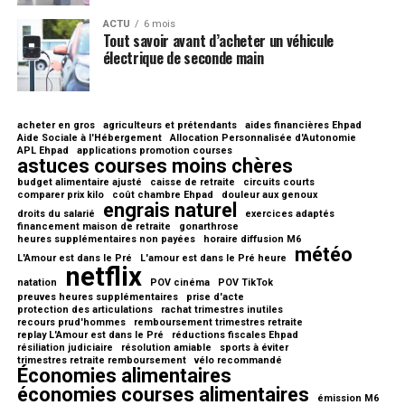
ACTU
6 mois
Tout savoir avant d’acheter un véhicule
électrique de seconde main
acheter en gros
agriculteurs et prétendants
aides financières Ehpad
Aide Sociale à l'Hébergement
Allocation Personnalisée d'Autonomie
APL Ehpad
applications promotion courses
astuces courses moins chères
budget alimentaire ajusté
caisse de retraite
circuits courts
comparer prix kilo
coût chambre Ehpad
douleur aux genoux
engrais naturel
droits du salarié
exercices adaptés
financement maison de retraite
gonarthrose
heures supplémentaires non payées
horaire diffusion M6
météo
L'Amour est dans le Pré
L'amour est dans le Pré heure
netflix
natation
POV cinéma
POV TikTok
preuves heures supplémentaires
prise d'acte
protection des articulations
rachat trimestres inutiles
recours prud'hommes
remboursement trimestres retraite
replay L'Amour est dans le Pré
réductions fiscales Ehpad
résiliation judiciaire
résolution amiable
sports à éviter
trimestres retraite remboursement
vélo recommandé
Économies alimentaires
économies courses alimentaires
émission M6