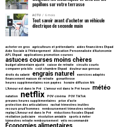
papillons sur votre terrasse
ACTU
6 mois
Tout savoir avant d’acheter un véhicule
électrique de seconde main
acheter en gros
agriculteurs et prétendants
aides financières Ehpad
Aide Sociale à l'Hébergement
Allocation Personnalisée d'Autonomie
APL Ehpad
applications promotion courses
astuces courses moins chères
budget alimentaire ajusté
caisse de retraite
circuits courts
comparer prix kilo
coût chambre Ehpad
douleur aux genoux
engrais naturel
droits du salarié
exercices adaptés
financement maison de retraite
gonarthrose
heures supplémentaires non payées
horaire diffusion M6
météo
L'Amour est dans le Pré
L'amour est dans le Pré heure
netflix
natation
POV cinéma
POV TikTok
preuves heures supplémentaires
prise d'acte
protection des articulations
rachat trimestres inutiles
recours prud'hommes
remboursement trimestres retraite
replay L'Amour est dans le Pré
réductions fiscales Ehpad
résiliation judiciaire
résolution amiable
sports à éviter
trimestres retraite remboursement
vélo recommandé
Économies alimentaires