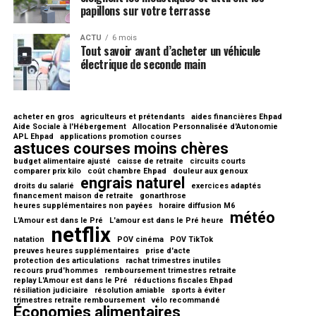
papillons sur votre terrasse
ACTU
6 mois
Tout savoir avant d’acheter un véhicule
électrique de seconde main
acheter en gros
agriculteurs et prétendants
aides financières Ehpad
Aide Sociale à l'Hébergement
Allocation Personnalisée d'Autonomie
APL Ehpad
applications promotion courses
astuces courses moins chères
budget alimentaire ajusté
caisse de retraite
circuits courts
comparer prix kilo
coût chambre Ehpad
douleur aux genoux
engrais naturel
droits du salarié
exercices adaptés
financement maison de retraite
gonarthrose
heures supplémentaires non payées
horaire diffusion M6
météo
L'Amour est dans le Pré
L'amour est dans le Pré heure
netflix
natation
POV cinéma
POV TikTok
preuves heures supplémentaires
prise d'acte
protection des articulations
rachat trimestres inutiles
recours prud'hommes
remboursement trimestres retraite
replay L'Amour est dans le Pré
réductions fiscales Ehpad
résiliation judiciaire
résolution amiable
sports à éviter
trimestres retraite remboursement
vélo recommandé
Économies alimentaires