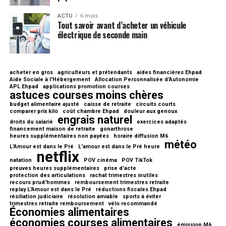
ACTU
6 mois
Tout savoir avant d’acheter un véhicule
électrique de seconde main
acheter en gros
agriculteurs et prétendants
aides financières Ehpad
Aide Sociale à l'Hébergement
Allocation Personnalisée d'Autonomie
APL Ehpad
applications promotion courses
astuces courses moins chères
budget alimentaire ajusté
caisse de retraite
circuits courts
comparer prix kilo
coût chambre Ehpad
douleur aux genoux
engrais naturel
droits du salarié
exercices adaptés
financement maison de retraite
gonarthrose
heures supplémentaires non payées
horaire diffusion M6
météo
L'Amour est dans le Pré
L'amour est dans le Pré heure
netflix
natation
POV cinéma
POV TikTok
preuves heures supplémentaires
prise d'acte
protection des articulations
rachat trimestres inutiles
recours prud'hommes
remboursement trimestres retraite
replay L'Amour est dans le Pré
réductions fiscales Ehpad
résiliation judiciaire
résolution amiable
sports à éviter
trimestres retraite remboursement
vélo recommandé
Économies alimentaires
économies courses alimentaires
émission M6