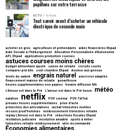
papillons sur votre terrasse
ACTU
6 mois
Tout savoir avant d’acheter un véhicule
électrique de seconde main
acheter en gros
agriculteurs et prétendants
aides financières Ehpad
Aide Sociale à l'Hébergement
Allocation Personnalisée d'Autonomie
APL Ehpad
applications promotion courses
astuces courses moins chères
budget alimentaire ajusté
caisse de retraite
circuits courts
comparer prix kilo
coût chambre Ehpad
douleur aux genoux
engrais naturel
droits du salarié
exercices adaptés
financement maison de retraite
gonarthrose
heures supplémentaires non payées
horaire diffusion M6
météo
L'Amour est dans le Pré
L'amour est dans le Pré heure
netflix
natation
POV cinéma
POV TikTok
preuves heures supplémentaires
prise d'acte
protection des articulations
rachat trimestres inutiles
recours prud'hommes
remboursement trimestres retraite
replay L'Amour est dans le Pré
réductions fiscales Ehpad
résiliation judiciaire
résolution amiable
sports à éviter
trimestres retraite remboursement
vélo recommandé
Économies alimentaires