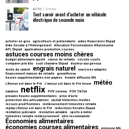
ACTU
6 mois
Tout savoir avant d’acheter un véhicule
électrique de seconde main
acheter en gros
agriculteurs et prétendants
aides financières Ehpad
Aide Sociale à l'Hébergement
Allocation Personnalisée d'Autonomie
APL Ehpad
applications promotion courses
astuces courses moins chères
budget alimentaire ajusté
caisse de retraite
circuits courts
comparer prix kilo
coût chambre Ehpad
douleur aux genoux
engrais naturel
droits du salarié
exercices adaptés
financement maison de retraite
gonarthrose
heures supplémentaires non payées
horaire diffusion M6
météo
L'Amour est dans le Pré
L'amour est dans le Pré heure
netflix
natation
POV cinéma
POV TikTok
preuves heures supplémentaires
prise d'acte
protection des articulations
rachat trimestres inutiles
recours prud'hommes
remboursement trimestres retraite
replay L'Amour est dans le Pré
réductions fiscales Ehpad
résiliation judiciaire
résolution amiable
sports à éviter
trimestres retraite remboursement
vélo recommandé
Économies alimentaires
économies courses alimentaires
émission M6