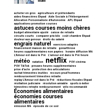
main
acheter en gros
agriculteurs et prétendants
aides financières Ehpad
Aide Sociale à l'Hébergement
Allocation Personnalisée d'Autonomie
APL Ehpad
applications promotion courses
astuces courses moins chères
budget alimentaire ajusté
caisse de retraite
circuits courts
comparer prix kilo
coût chambre Ehpad
douleur aux genoux
droits du salarié
engrais naturel
exercices adaptés
financement maison de retraite
gonarthrose
heures supplémentaires non payées
horaire diffusion M6
L'Amour est dans le Pré
L'amour est dans le Pré heure
netflix
météo
natation
POV cinéma
POV TikTok
preuves heures supplémentaires
prise d'acte
protection des articulations
rachat trimestres inutiles
recours prud'hommes
remboursement trimestres retraite
replay L'Amour est dans le Pré
réductions fiscales Ehpad
résiliation judiciaire
résolution amiable
sports à éviter
trimestres retraite remboursement
vélo recommandé
Économies alimentaires
économies courses
alimentaires
émission M6
épisode de ce soir