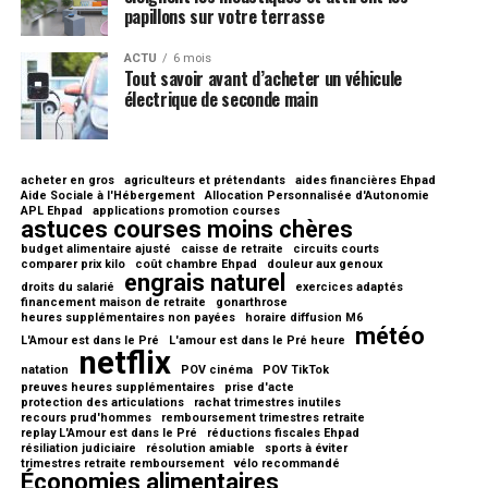
papillons sur votre terrasse
ACTU
6 mois
Tout savoir avant d’acheter un véhicule
électrique de seconde main
acheter en gros
agriculteurs et prétendants
aides financières Ehpad
Aide Sociale à l'Hébergement
Allocation Personnalisée d'Autonomie
APL Ehpad
applications promotion courses
astuces courses moins chères
budget alimentaire ajusté
caisse de retraite
circuits courts
comparer prix kilo
coût chambre Ehpad
douleur aux genoux
engrais naturel
droits du salarié
exercices adaptés
financement maison de retraite
gonarthrose
heures supplémentaires non payées
horaire diffusion M6
météo
L'Amour est dans le Pré
L'amour est dans le Pré heure
netflix
natation
POV cinéma
POV TikTok
preuves heures supplémentaires
prise d'acte
protection des articulations
rachat trimestres inutiles
recours prud'hommes
remboursement trimestres retraite
replay L'Amour est dans le Pré
réductions fiscales Ehpad
résiliation judiciaire
résolution amiable
sports à éviter
trimestres retraite remboursement
vélo recommandé
Économies alimentaires