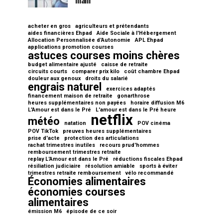
main
acheter en gros
agriculteurs et prétendants
aides financières Ehpad
Aide Sociale à l'Hébergement
Allocation Personnalisée d'Autonomie
APL Ehpad
applications promotion courses
astuces courses moins chères
budget alimentaire ajusté
caisse de retraite
circuits courts
comparer prix kilo
coût chambre Ehpad
douleur aux genoux
droits du salarié
engrais naturel
exercices adaptés
financement maison de retraite
gonarthrose
heures supplémentaires non payées
horaire diffusion M6
L'Amour est dans le Pré
L'amour est dans le Pré heure
netflix
météo
natation
POV cinéma
POV TikTok
preuves heures supplémentaires
prise d'acte
protection des articulations
rachat trimestres inutiles
recours prud'hommes
remboursement trimestres retraite
replay L'Amour est dans le Pré
réductions fiscales Ehpad
résiliation judiciaire
résolution amiable
sports à éviter
trimestres retraite remboursement
vélo recommandé
Économies alimentaires
économies courses
alimentaires
émission M6
épisode de ce soir