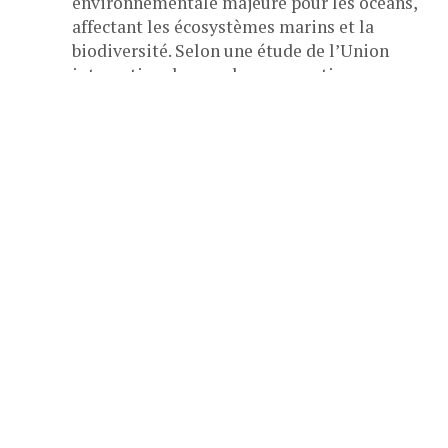
environnementale majeure pour les océans,
affectant les écosystèmes marins et la
biodiversité. Selon une étude de l’Union
internationale pour la conservation...