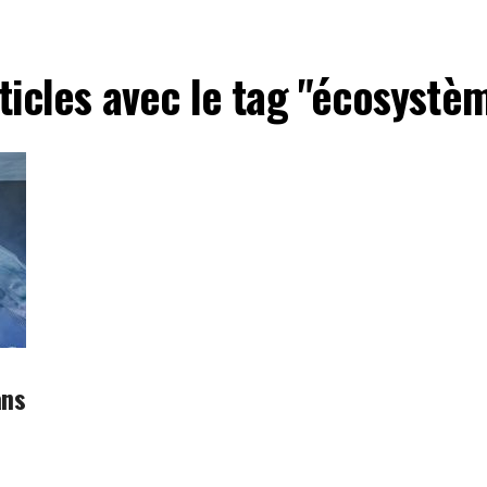
rticles avec le tag "écosystè
ans