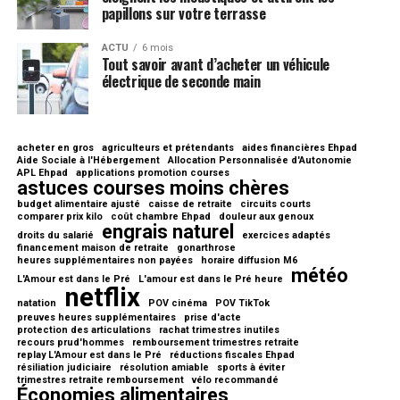
papillons sur votre terrasse
ACTU
6 mois
Tout savoir avant d’acheter un véhicule
électrique de seconde main
acheter en gros
agriculteurs et prétendants
aides financières Ehpad
Aide Sociale à l'Hébergement
Allocation Personnalisée d'Autonomie
APL Ehpad
applications promotion courses
astuces courses moins chères
budget alimentaire ajusté
caisse de retraite
circuits courts
comparer prix kilo
coût chambre Ehpad
douleur aux genoux
engrais naturel
droits du salarié
exercices adaptés
financement maison de retraite
gonarthrose
heures supplémentaires non payées
horaire diffusion M6
météo
L'Amour est dans le Pré
L'amour est dans le Pré heure
netflix
natation
POV cinéma
POV TikTok
preuves heures supplémentaires
prise d'acte
protection des articulations
rachat trimestres inutiles
recours prud'hommes
remboursement trimestres retraite
replay L'Amour est dans le Pré
réductions fiscales Ehpad
résiliation judiciaire
résolution amiable
sports à éviter
trimestres retraite remboursement
vélo recommandé
Économies alimentaires