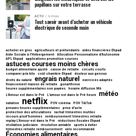
papillons sur votre terrasse
ACTU
6 mois
Tout savoir avant d’acheter un véhicule
électrique de seconde main
acheter en gros
agriculteurs et prétendants
aides financières Ehpad
Aide Sociale à l'Hébergement
Allocation Personnalisée d'Autonomie
APL Ehpad
applications promotion courses
astuces courses moins chères
budget alimentaire ajusté
caisse de retraite
circuits courts
comparer prix kilo
coût chambre Ehpad
douleur aux genoux
engrais naturel
droits du salarié
exercices adaptés
financement maison de retraite
gonarthrose
heures supplémentaires non payées
horaire diffusion M6
météo
L'Amour est dans le Pré
L'amour est dans le Pré heure
netflix
natation
POV cinéma
POV TikTok
preuves heures supplémentaires
prise d'acte
protection des articulations
rachat trimestres inutiles
recours prud'hommes
remboursement trimestres retraite
replay L'Amour est dans le Pré
réductions fiscales Ehpad
résiliation judiciaire
résolution amiable
sports à éviter
trimestres retraite remboursement
vélo recommandé
Économies alimentaires