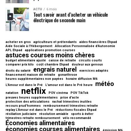
ACTU
6 mois
Tout savoir avant d’acheter un véhicule
électrique de seconde main
acheter en gros
agriculteurs et prétendants
aides financières Ehpad
Aide Sociale à l'Hébergement
Allocation Personnalisée d'Autonomie
APL Ehpad
applications promotion courses
astuces courses moins chères
budget alimentaire ajusté
caisse de retraite
circuits courts
comparer prix kilo
coût chambre Ehpad
douleur aux genoux
engrais naturel
droits du salarié
exercices adaptés
financement maison de retraite
gonarthrose
heures supplémentaires non payées
horaire diffusion M6
météo
L'Amour est dans le Pré
L'amour est dans le Pré heure
netflix
natation
POV cinéma
POV TikTok
preuves heures supplémentaires
prise d'acte
protection des articulations
rachat trimestres inutiles
recours prud'hommes
remboursement trimestres retraite
replay L'Amour est dans le Pré
réductions fiscales Ehpad
résiliation judiciaire
résolution amiable
sports à éviter
trimestres retraite remboursement
vélo recommandé
Économies alimentaires
économies courses alimentaires
émission M6