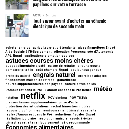
papillons sur votre terrasse
ACTU
6 mois
Tout savoir avant d’acheter un véhicule
électrique de seconde main
acheter en gros
agriculteurs et prétendants
aides financières Ehpad
Aide Sociale à l'Hébergement
Allocation Personnalisée d'Autonomie
APL Ehpad
applications promotion courses
astuces courses moins chères
budget alimentaire ajusté
caisse de retraite
circuits courts
comparer prix kilo
coût chambre Ehpad
douleur aux genoux
engrais naturel
droits du salarié
exercices adaptés
financement maison de retraite
gonarthrose
heures supplémentaires non payées
horaire diffusion M6
météo
L'Amour est dans le Pré
L'amour est dans le Pré heure
netflix
natation
POV cinéma
POV TikTok
preuves heures supplémentaires
prise d'acte
protection des articulations
rachat trimestres inutiles
recours prud'hommes
remboursement trimestres retraite
replay L'Amour est dans le Pré
réductions fiscales Ehpad
résiliation judiciaire
résolution amiable
sports à éviter
trimestres retraite remboursement
vélo recommandé
Économies alimentaires