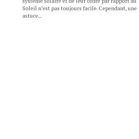
système solaire et de leur ordre par rapport au
Soleil n’est pas toujours facile. Cependant, une
astuce...