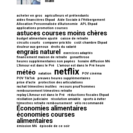
main
acheter en gros
agriculteurs et prétendants
aides financières Ehpad
Aide Sociale à l'Hébergement
Allocation Personnalisée d'Autonomie
APL Ehpad
applications promotion courses
astuces courses moins chères
budget alimentaire ajusté
caisse de retraite
circuits courts
comparer prix kilo
coût chambre Ehpad
douleur aux genoux
droits du salarié
engrais naturel
exercices adaptés
financement maison de retraite
gonarthrose
heures supplémentaires non payées
horaire diffusion M6
L'Amour est dans le Pré
L'amour est dans le Pré heure
netflix
météo
natation
POV cinéma
POV TikTok
preuves heures supplémentaires
prise d'acte
protection des articulations
rachat trimestres inutiles
recours prud'hommes
remboursement trimestres retraite
replay L'Amour est dans le Pré
réductions fiscales Ehpad
résiliation judiciaire
résolution amiable
sports à éviter
trimestres retraite remboursement
vélo recommandé
Économies alimentaires
économies courses
alimentaires
émission M6
épisode de ce soir