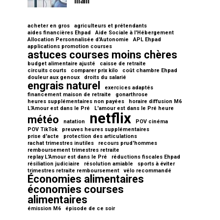
main
acheter en gros
agriculteurs et prétendants
aides financières Ehpad
Aide Sociale à l'Hébergement
Allocation Personnalisée d'Autonomie
APL Ehpad
applications promotion courses
astuces courses moins chères
budget alimentaire ajusté
caisse de retraite
circuits courts
comparer prix kilo
coût chambre Ehpad
douleur aux genoux
droits du salarié
engrais naturel
exercices adaptés
financement maison de retraite
gonarthrose
heures supplémentaires non payées
horaire diffusion M6
L'Amour est dans le Pré
L'amour est dans le Pré heure
netflix
météo
natation
POV cinéma
POV TikTok
preuves heures supplémentaires
prise d'acte
protection des articulations
rachat trimestres inutiles
recours prud'hommes
remboursement trimestres retraite
replay L'Amour est dans le Pré
réductions fiscales Ehpad
résiliation judiciaire
résolution amiable
sports à éviter
trimestres retraite remboursement
vélo recommandé
Économies alimentaires
économies courses
alimentaires
émission M6
épisode de ce soir