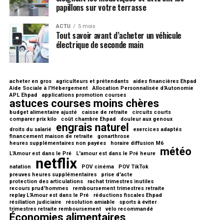
papillons sur votre terrasse
ACTU
5 mois
Tout savoir avant d’acheter un véhicule
électrique de seconde main
acheter en gros
agriculteurs et prétendants
aides financières Ehpad
Aide Sociale à l'Hébergement
Allocation Personnalisée d'Autonomie
APL Ehpad
applications promotion courses
astuces courses moins chères
budget alimentaire ajusté
caisse de retraite
circuits courts
comparer prix kilo
coût chambre Ehpad
douleur aux genoux
engrais naturel
droits du salarié
exercices adaptés
financement maison de retraite
gonarthrose
heures supplémentaires non payées
horaire diffusion M6
météo
L'Amour est dans le Pré
L'amour est dans le Pré heure
netflix
natation
POV cinéma
POV TikTok
preuves heures supplémentaires
prise d'acte
protection des articulations
rachat trimestres inutiles
recours prud'hommes
remboursement trimestres retraite
replay L'Amour est dans le Pré
réductions fiscales Ehpad
résiliation judiciaire
résolution amiable
sports à éviter
trimestres retraite remboursement
vélo recommandé
Économies alimentaires