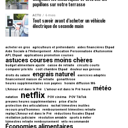
papillons sur votre terrasse
ACTU
6 mois
Tout savoir avant d’acheter un véhicule
électrique de seconde main
acheter en gros
agriculteurs et prétendants
aides financières Ehpad
Aide Sociale à l'Hébergement
Allocation Personnalisée d'Autonomie
APL Ehpad
applications promotion courses
astuces courses moins chères
budget alimentaire ajusté
caisse de retraite
circuits courts
comparer prix kilo
coût chambre Ehpad
douleur aux genoux
engrais naturel
droits du salarié
exercices adaptés
financement maison de retraite
gonarthrose
heures supplémentaires non payées
horaire diffusion M6
météo
L'Amour est dans le Pré
L'amour est dans le Pré heure
netflix
natation
POV cinéma
POV TikTok
preuves heures supplémentaires
prise d'acte
protection des articulations
rachat trimestres inutiles
recours prud'hommes
remboursement trimestres retraite
replay L'Amour est dans le Pré
réductions fiscales Ehpad
résiliation judiciaire
résolution amiable
sports à éviter
trimestres retraite remboursement
vélo recommandé
Économies alimentaires