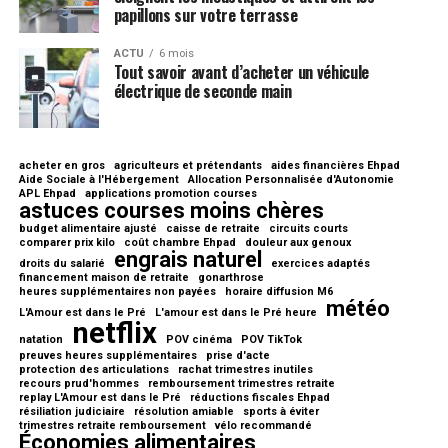
papillons sur votre terrasse
ACTU
6 mois
Tout savoir avant d’acheter un véhicule
électrique de seconde main
acheter en gros
agriculteurs et prétendants
aides financières Ehpad
Aide Sociale à l'Hébergement
Allocation Personnalisée d'Autonomie
APL Ehpad
applications promotion courses
astuces courses moins chères
budget alimentaire ajusté
caisse de retraite
circuits courts
comparer prix kilo
coût chambre Ehpad
douleur aux genoux
engrais naturel
droits du salarié
exercices adaptés
financement maison de retraite
gonarthrose
heures supplémentaires non payées
horaire diffusion M6
météo
L'Amour est dans le Pré
L'amour est dans le Pré heure
netflix
natation
POV cinéma
POV TikTok
preuves heures supplémentaires
prise d'acte
protection des articulations
rachat trimestres inutiles
recours prud'hommes
remboursement trimestres retraite
replay L'Amour est dans le Pré
réductions fiscales Ehpad
résiliation judiciaire
résolution amiable
sports à éviter
trimestres retraite remboursement
vélo recommandé
Économies alimentaires