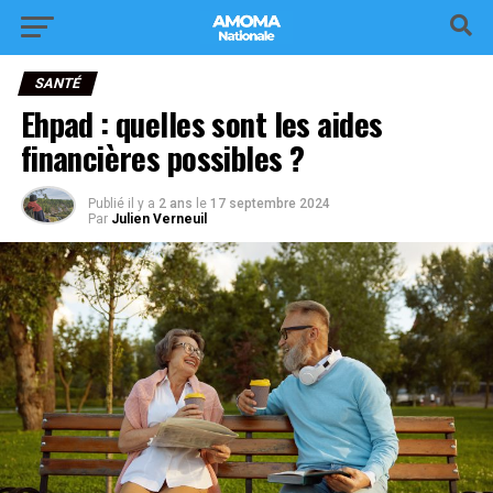
SANTÉ
Ehpad : quelles sont les aides
financières possibles ?
Publié il y a
2 ans
le
17 septembre 2024
Par
Julien Verneuil