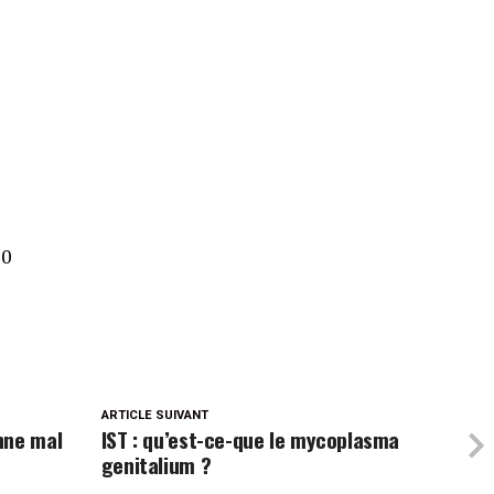
s
0
ARTICLE SUIVANT
nne mal
IST : qu’est-ce-que le mycoplasma
genitalium ?