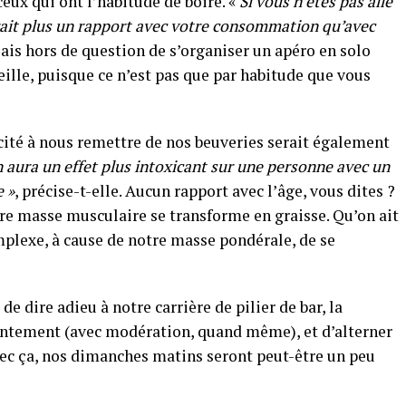
eux qui ont l’habitude de boire. «
Si vous n’êtes pas allé
rait plus un rapport avec votre consommation qu’avec
Mais hors de question de s’organiser un apéro en solo
ille, puisque ce n’est pas que par habitude que vous
acité à nous remettre de nos beuveries serait également
aura un effet plus intoxicant sur une personne avec un
e »
, précise-t-elle. Aucun rapport avec l’âge, vous dites ?
re masse musculaire se transforme en graisse. Qu’on ait
omplexe, à cause de notre masse pondérale, de se
e dire adieu à notre carrière de pilier de bar, la
 lentement (avec modération, quand même), et d’alterner
ec ça, nos dimanches matins seront peut-être un peu