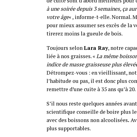
de cuite sont d’abord meilleurs pour c
à une soirée depuis 3 semaines, ça au
votre âge
« , informe-t-elle. Normal. 
pour mieux assumer ses excès de la ve
tirerez moins la gueule de bois.
Toujours selon
Lara Ray
, notre cap
liée à nos graisses. «
La même boisson 
indice de masse graisseuse plus élevé
Détrompez-vous : en vieillissant, not
l’habitude ou pas, il est donc plus c
remettre d’une cuite à 35 ans qu’à 20.
S’il nous reste quelques années avant d
scientifique conseille de boire plus
avec des boissons non alcoolisées
.
Av
plus supportables.