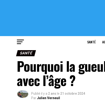
SANTÉ
A
SANTÉ
Pourquoi la gueul
avec l’âge ?
Publié il y a
2 ans
le
21 octobre 2024
Par
Julien Verneuil