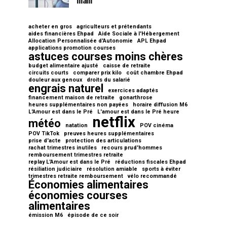
main
acheter en gros
agriculteurs et prétendants
aides financières Ehpad
Aide Sociale à l'Hébergement
Allocation Personnalisée d'Autonomie
APL Ehpad
applications promotion courses
astuces courses moins chères
budget alimentaire ajusté
caisse de retraite
circuits courts
comparer prix kilo
coût chambre Ehpad
douleur aux genoux
droits du salarié
engrais naturel
exercices adaptés
financement maison de retraite
gonarthrose
heures supplémentaires non payées
horaire diffusion M6
L'Amour est dans le Pré
L'amour est dans le Pré heure
netflix
météo
natation
POV cinéma
POV TikTok
preuves heures supplémentaires
prise d'acte
protection des articulations
rachat trimestres inutiles
recours prud'hommes
remboursement trimestres retraite
replay L'Amour est dans le Pré
réductions fiscales Ehpad
résiliation judiciaire
résolution amiable
sports à éviter
trimestres retraite remboursement
vélo recommandé
Économies alimentaires
économies courses
alimentaires
émission M6
épisode de ce soir