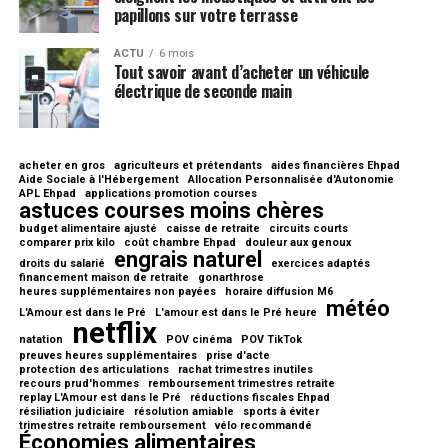
papillons sur votre terrasse
ACTU
6 mois
Tout savoir avant d’acheter un véhicule
électrique de seconde main
acheter en gros
agriculteurs et prétendants
aides financières Ehpad
Aide Sociale à l'Hébergement
Allocation Personnalisée d'Autonomie
APL Ehpad
applications promotion courses
astuces courses moins chères
budget alimentaire ajusté
caisse de retraite
circuits courts
comparer prix kilo
coût chambre Ehpad
douleur aux genoux
engrais naturel
droits du salarié
exercices adaptés
financement maison de retraite
gonarthrose
heures supplémentaires non payées
horaire diffusion M6
météo
L'Amour est dans le Pré
L'amour est dans le Pré heure
netflix
natation
POV cinéma
POV TikTok
preuves heures supplémentaires
prise d'acte
protection des articulations
rachat trimestres inutiles
recours prud'hommes
remboursement trimestres retraite
replay L'Amour est dans le Pré
réductions fiscales Ehpad
résiliation judiciaire
résolution amiable
sports à éviter
trimestres retraite remboursement
vélo recommandé
Économies alimentaires