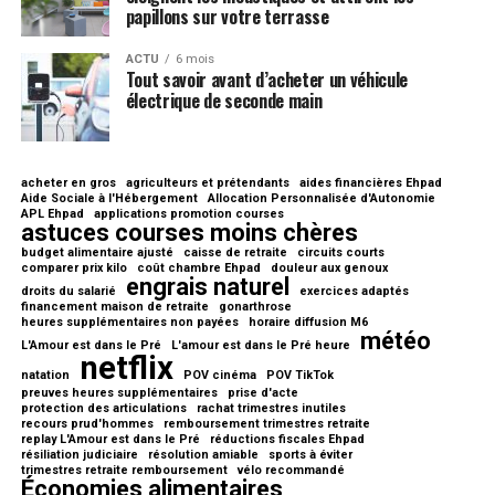
papillons sur votre terrasse
ACTU
6 mois
Tout savoir avant d’acheter un véhicule
électrique de seconde main
acheter en gros
agriculteurs et prétendants
aides financières Ehpad
Aide Sociale à l'Hébergement
Allocation Personnalisée d'Autonomie
APL Ehpad
applications promotion courses
astuces courses moins chères
budget alimentaire ajusté
caisse de retraite
circuits courts
comparer prix kilo
coût chambre Ehpad
douleur aux genoux
engrais naturel
droits du salarié
exercices adaptés
financement maison de retraite
gonarthrose
heures supplémentaires non payées
horaire diffusion M6
météo
L'Amour est dans le Pré
L'amour est dans le Pré heure
netflix
natation
POV cinéma
POV TikTok
preuves heures supplémentaires
prise d'acte
protection des articulations
rachat trimestres inutiles
recours prud'hommes
remboursement trimestres retraite
replay L'Amour est dans le Pré
réductions fiscales Ehpad
résiliation judiciaire
résolution amiable
sports à éviter
trimestres retraite remboursement
vélo recommandé
Économies alimentaires