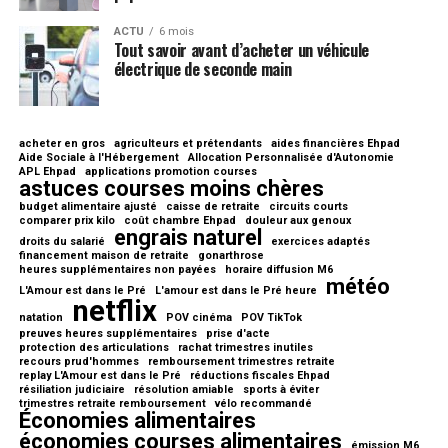
ACTU
6 mois
Tout savoir avant d’acheter un véhicule
électrique de seconde main
acheter en gros
agriculteurs et prétendants
aides financières Ehpad
Aide Sociale à l'Hébergement
Allocation Personnalisée d'Autonomie
APL Ehpad
applications promotion courses
astuces courses moins chères
budget alimentaire ajusté
caisse de retraite
circuits courts
comparer prix kilo
coût chambre Ehpad
douleur aux genoux
engrais naturel
droits du salarié
exercices adaptés
financement maison de retraite
gonarthrose
heures supplémentaires non payées
horaire diffusion M6
météo
L'Amour est dans le Pré
L'amour est dans le Pré heure
netflix
natation
POV cinéma
POV TikTok
preuves heures supplémentaires
prise d'acte
protection des articulations
rachat trimestres inutiles
recours prud'hommes
remboursement trimestres retraite
replay L'Amour est dans le Pré
réductions fiscales Ehpad
résiliation judiciaire
résolution amiable
sports à éviter
trimestres retraite remboursement
vélo recommandé
Économies alimentaires
économies courses alimentaires
émission M6