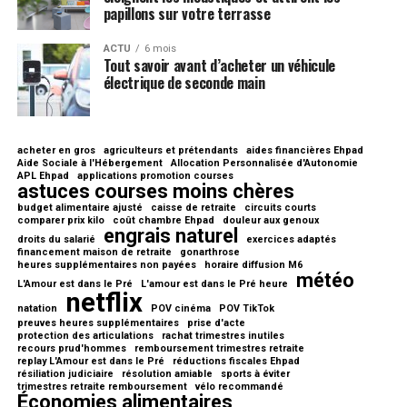
papillons sur votre terrasse
ACTU
6 mois
Tout savoir avant d’acheter un véhicule
électrique de seconde main
acheter en gros
agriculteurs et prétendants
aides financières Ehpad
Aide Sociale à l'Hébergement
Allocation Personnalisée d'Autonomie
APL Ehpad
applications promotion courses
astuces courses moins chères
budget alimentaire ajusté
caisse de retraite
circuits courts
comparer prix kilo
coût chambre Ehpad
douleur aux genoux
engrais naturel
droits du salarié
exercices adaptés
financement maison de retraite
gonarthrose
heures supplémentaires non payées
horaire diffusion M6
météo
L'Amour est dans le Pré
L'amour est dans le Pré heure
netflix
natation
POV cinéma
POV TikTok
preuves heures supplémentaires
prise d'acte
protection des articulations
rachat trimestres inutiles
recours prud'hommes
remboursement trimestres retraite
replay L'Amour est dans le Pré
réductions fiscales Ehpad
résiliation judiciaire
résolution amiable
sports à éviter
trimestres retraite remboursement
vélo recommandé
Économies alimentaires