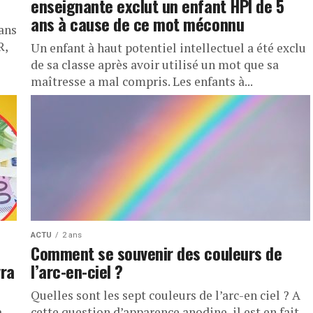
enseignante exclut un enfant HPI de 5
ans à cause de ce mot méconnu
ans
R,
​Un enfant à haut potentiel intellectuel a été exclu
de sa classe après avoir utilisé un mot que sa
maîtresse a mal compris. Les enfants à...
ACTU
2 ans
Comment se souvenir des couleurs de
vra
l’arc-en-ciel ?
Quelles sont les sept couleurs de l’arc-en ciel ? A
a
cette question d’apparence anodine, il est en fait