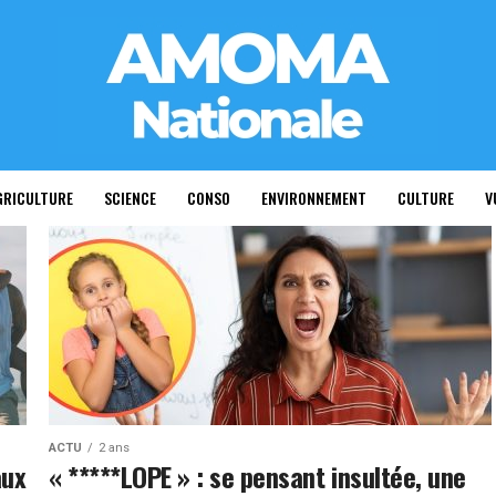
GRICULTURE
SCIENCE
CONSO
ENVIRONNEMENT
CULTURE
V
ACTU
2 ans
aux
« *****LOPE » : se pensant insultée, une