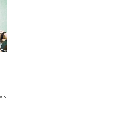
détour les...
nes