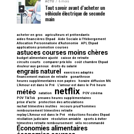
ACTU
6 mois
Tout savoir avant d’acheter un
véhicule électrique de seconde
main
acheter en gros
agriculteurs et prétendants
aides financières Ehpad
Aide Sociale à l'Hébergement
Allocation Personnalisée d'Autonomie
APL Ehpad
applications promotion courses
astuces courses moins chères
budget alimentaire ajusté
caisse de retraite
circuits courts
comparer prix kilo
coût chambre Ehpad
douleur aux genoux
droits du salarié
engrais naturel
exercices adaptés
financement maison de retraite
gonarthrose
heures supplémentaires non payées
horaire diffusion M6
L'Amour est dans le Pré
L'amour est dans le Pré heure
netflix
météo
natation
POV cinéma
POV TikTok
preuves heures supplémentaires
prise d'acte
protection des articulations
rachat trimestres inutiles
recours prud'hommes
remboursement trimestres retraite
replay L'Amour est dans le Pré
réductions fiscales Ehpad
résiliation judiciaire
résolution amiable
sports à éviter
trimestres retraite remboursement
vélo recommandé
Économies alimentaires