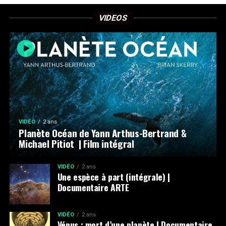
VIDEOS
VIDÉO
2 ans
Planète Océan de Yann Arthus-Bertrand &
Michael Pitiot | Film intégral
VIDÉO
2 ans
Une espèce à part (intégrale) |
Documentaire ARTE
VIDÉO
2 ans
Vénus : mort d’une planète | Documentaire