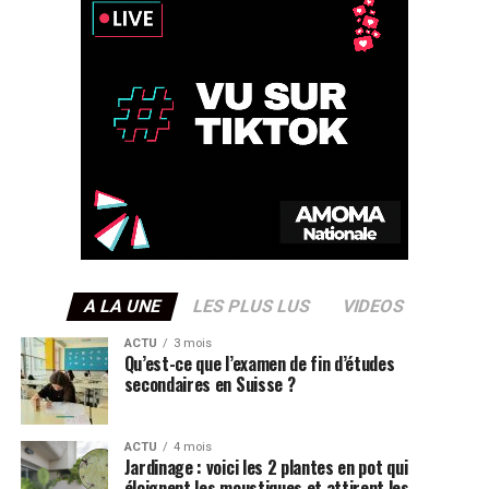
A LA UNE
LES PLUS LUS
VIDEOS
ACTU
3 mois
Qu’est-ce que l’examen de fin d’études
secondaires en Suisse ?
ACTU
4 mois
Jardinage : voici les 2 plantes en pot qui
éloignent les moustiques et attirent les