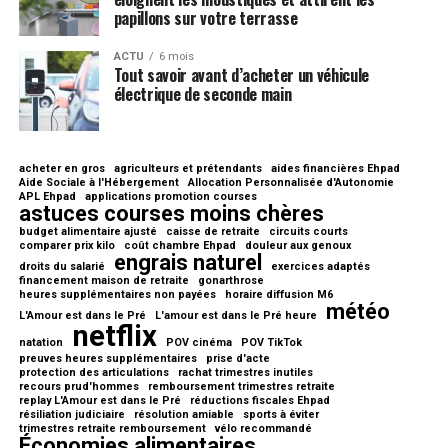
papillons sur votre terrasse
ACTU
6 mois
Tout savoir avant d’acheter un véhicule
électrique de seconde main
acheter en gros
agriculteurs et prétendants
aides financières Ehpad
Aide Sociale à l'Hébergement
Allocation Personnalisée d'Autonomie
APL Ehpad
applications promotion courses
astuces courses moins chères
budget alimentaire ajusté
caisse de retraite
circuits courts
comparer prix kilo
coût chambre Ehpad
douleur aux genoux
engrais naturel
droits du salarié
exercices adaptés
financement maison de retraite
gonarthrose
heures supplémentaires non payées
horaire diffusion M6
météo
L'Amour est dans le Pré
L'amour est dans le Pré heure
netflix
natation
POV cinéma
POV TikTok
preuves heures supplémentaires
prise d'acte
protection des articulations
rachat trimestres inutiles
recours prud'hommes
remboursement trimestres retraite
replay L'Amour est dans le Pré
réductions fiscales Ehpad
résiliation judiciaire
résolution amiable
sports à éviter
trimestres retraite remboursement
vélo recommandé
Économies alimentaires